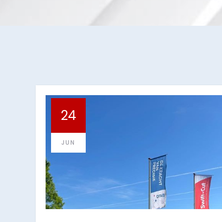
24
JUN