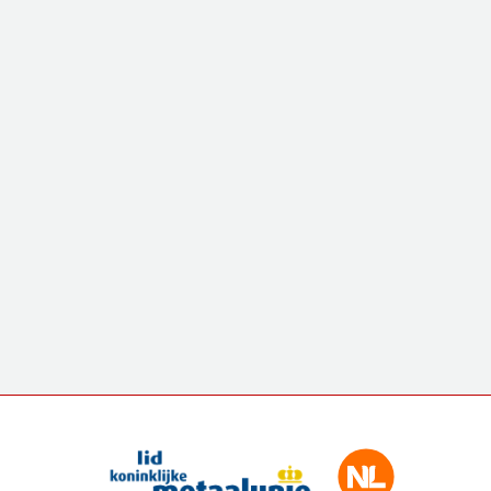
Swift Cut 3000 XP walzt glücklich in
Wien
CUTTING TECHNOLOGY
Das österreichische Unternehmen Integral entschied
sich für einen gebrauchten Swift Cut 3000XP.
MEHR LESEN