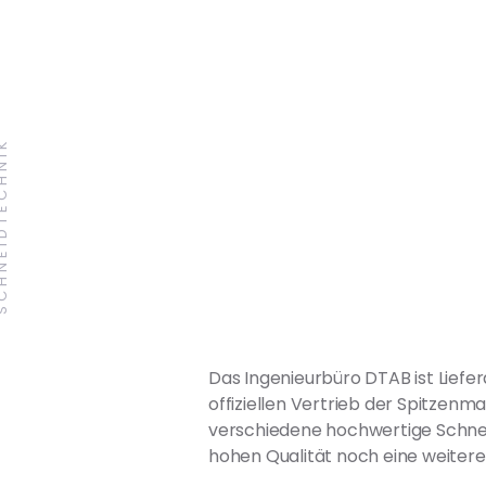
IDTECHNIK
Das Ingenieurbüro DTAB ist Lief
offiziellen Vertrieb der Spitzen
verschiedene hochwertige Schneid
hohen Qualität noch eine weitere 