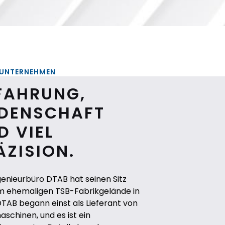
 UNTERNEHMEN
FAHRUNG,
IDENSCHAFT
D VIEL
ÄZISION.
genieurbüro DTAB hat seinen Sitz
m ehemaligen TSB-Fabrikgelände in
DTAB begann einst als Lieferant von
aschinen, und es ist ein