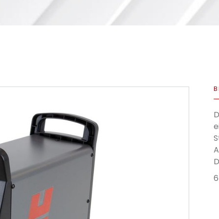
B
D
e
S
A
D
6