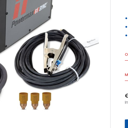
O
M
I