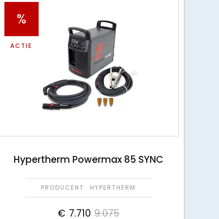
%
ACTIE
Hypertherm Powermax 85 SYNC
PRODUCENT:
HYPERTHERM
€
7.710
9.075