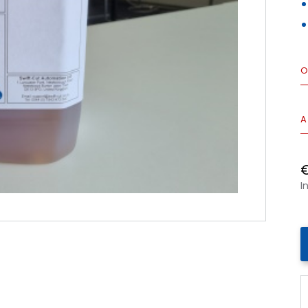
O
A
I