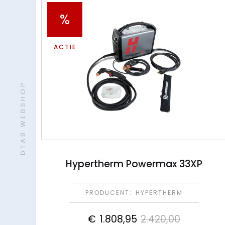
%
ACTIE
DTAB WEBSHOP
Hypertherm Powermax 33XP
PRODUCENT:
HYPERTHERM
€
1.808,95
2.420,00