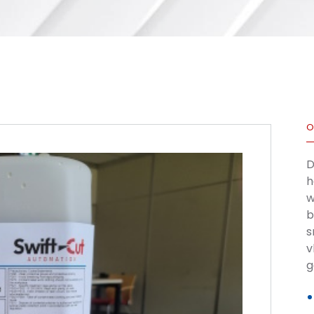
O
D
h
w
b
s
v
g