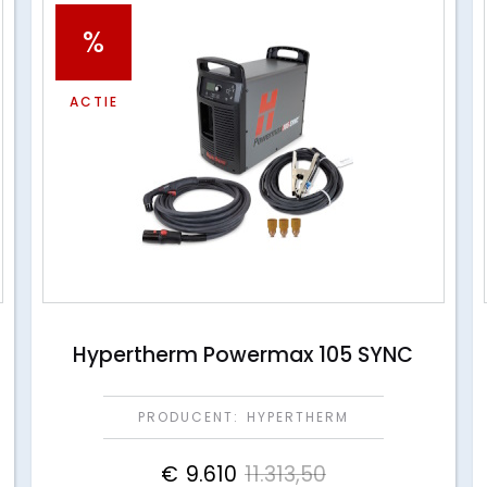
%
ACTIE
Hypertherm Powermax 105 SYNC
PRODUCENT:
HYPERTHERM
€
9.610
11.313,50