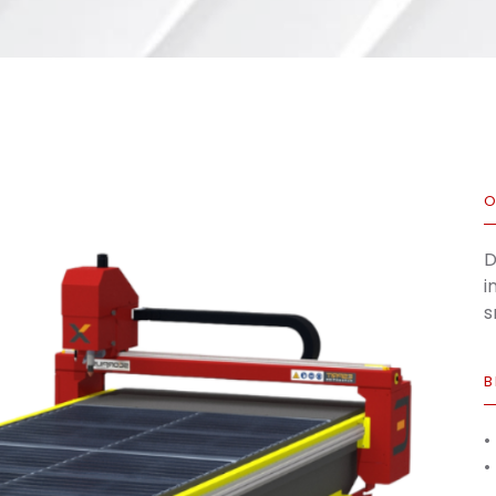
O
D
i
s
B
•
•