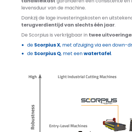
tandwielkast
garanderen een consistente en 
levensduur van de machine.
Dankzij de lage investeringskosten en uitsteken
terugverdientijd van slechts één jaar
.
De Scorpius is verkrijgbaar in
twee uitvoeringe
de
Scorpius X
, met afzuiging via een down-d
de
Scorpius Q
, met een
watertafel
.