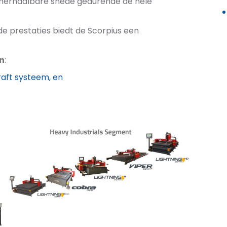
herhaalbare snede gedurende de hele
de prestaties biedt de Scorpius een
n
:
raft systeem, en