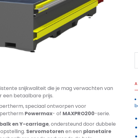
A
stente snijkwaliteit die je mag verwachten van
 een betaalbare prijs.
pertherm, speciaal ontworpen voor
b
Hypertherm
Powermax
- of
MAXPRO200
-serie.
alk en Y-carriage
, ondersteund door dubbele
 opstelling.
Servomotoren
en een
planetaire